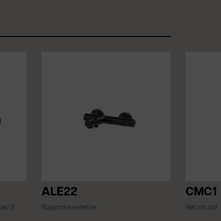
ALE22
CMC1
vec 2
Baignoire externe
Bec mural