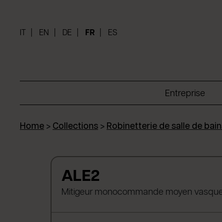
IT
EN
DE
FR
ES
Entreprise
Home
>
Collections
>
Robinetterie de salle de bain
ALE2
Mitigeur monocommande moyen vasque sa