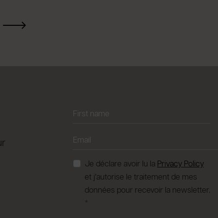
ur
Je déclare avoir lu la
Privacy Policy
et j’autorise le traitement de mes
données pour recevoir la newsletter.
*