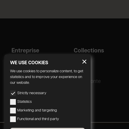
Entreprise
Collections
Designer
Geda
WE USE COOKIES
Corporate
We use cookies to personalize content, to get
statistics and to improve your experience on
Processus de
Radomonte
our website.
production
Strictly necessary
Statistics
Marketing and targeting
Functional and third party