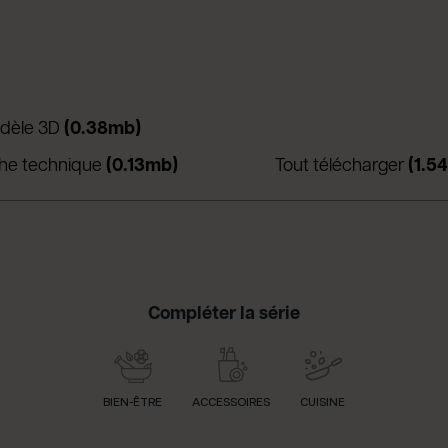
una nuova scheda)
(apre in una nuova scheda)
dèle 3D
(0.38mb)
a nuova scheda)
(apre in una nuova scheda)
che technique
(0.13mb)
Tout télécharger
(1.5
Compléter la série
BIEN-ÊTRE
ACCESSOIRES
CUISINE