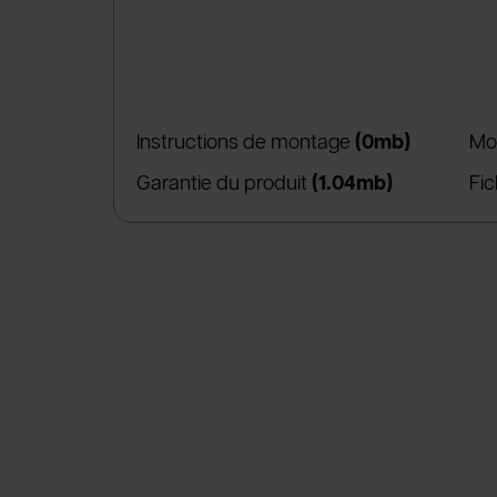
(apre in 
Instructions de montage
(0mb)
Mo
(apre in un
Garantie du produit
(1.04mb)
Fi