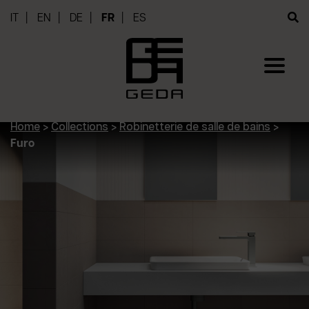
IT
EN
DE
FR
ES
Home
>
Collections
>
Robinetterie de salle de bains
>
Furo