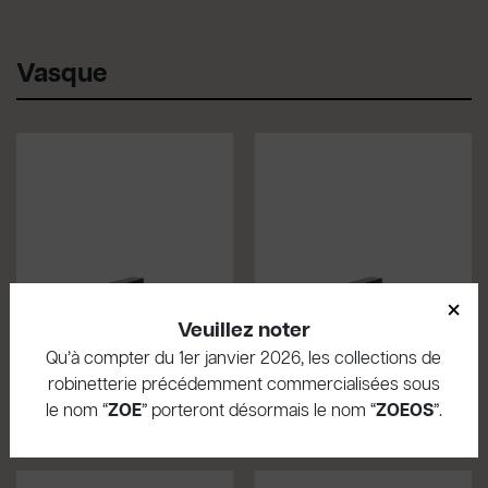
Vasque
×
Veuillez noter
Qu’à compter du 1er janvier 2026, les collections de
FUR91
FUR91D
robinetterie précédemment commercialisées sous
Mitigeur vasque
Vasque
le nom “
ZOE
” porteront désormais le nom “
ZOEOS
”.