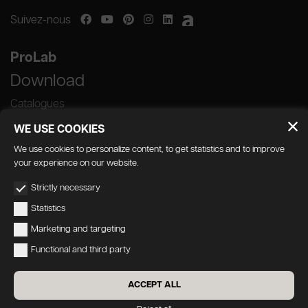
Suivez-nous
ProLab
Download
Catalogues
WE USE COOKIES
We use cookies to personalize content, to get statistics and to improve
your experience on our website.
GEDA S.r.l. | Via Maestri del Lavoro, 16/18 -
Strictly necessary
33080 Porcia (PN)
Statistics
P.IVA 01018780930 | Capitale Sociale €
Marketing and targeting
103.000,00 | R.E.A n 38300 C.C.I.A.A. PN
Functional and third party
geda1@legalmail.it
Privacy
|
Accessibilite
ACCEPT ALL
Credits:
Oecus
&
W3design