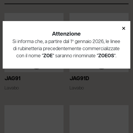
×
Attenzione
Si informa che, a partire dal 1º gennaio 2026, le linee
di rubinetteria precedentemente commercializzate
con il nome “
ZOE
” saranno rinominate “
ZOEOS
”.
JAG91
JAG91D
Lavabo
Lavabo