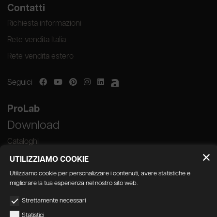
Contatti
Richiesta informazioni
Rete vendita Italia
Rete vendita estero
Seguici
ProLab
Download
Cataloghi
UTILIZZIAMO COOKIE
Utilizziamo cookie per personalizzare i contenuti, avere statistiche e
migliorare la tua esperienza nel nostro sito web.
GEDA S.r.l. | Via Maestri del Lavoro, 16/18 -
Strettamente necessari
33080 Porcia (PN)
Statistici