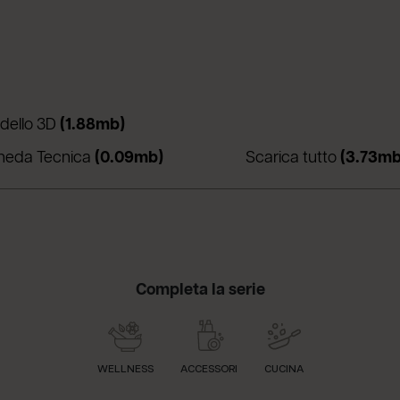
 una nuova scheda)
(apre in una nuova scheda)
dello 3D
(1.88mb)
una nuova scheda)
(apre in una nuova scheda)
heda Tecnica
(0.09mb)
Scarica tutto
(3.73mb
Completa la serie
WELLNESS
ACCESSORI
CUCINA