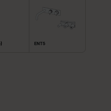
)
ENT5