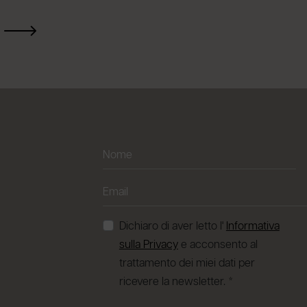
Dichiaro di aver letto l'
Informativa
sulla Privacy
e acconsento al
trattamento dei miei dati per
ricevere la newsletter. *