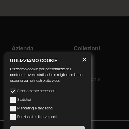
Azienda
Collezioni
Designer
Geda
UTILIZZIAMO COOKIE
Corporate
Utilizziamo cookie per personalizzare i
contenuti, avere statistiche e migliorare la tua
Processo Produttivo
Radomonte
esperienza nel nostro sito web.
Strettamente necessari
Statistici
Marketing e targeting
Funzionali e di terze parti