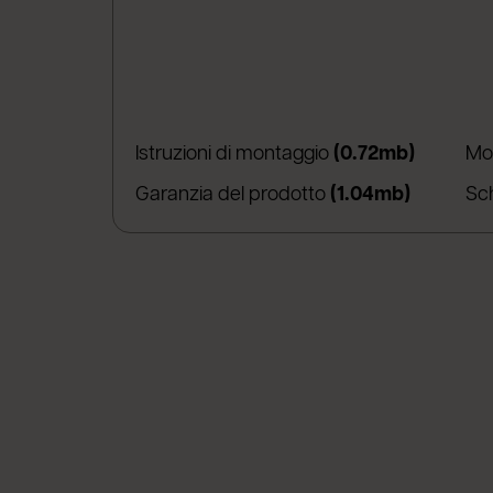
(apre in
Istruzioni di montaggio
(0.72mb)
Mo
(apre in 
Garanzia del prodotto
(1.04mb)
Sc