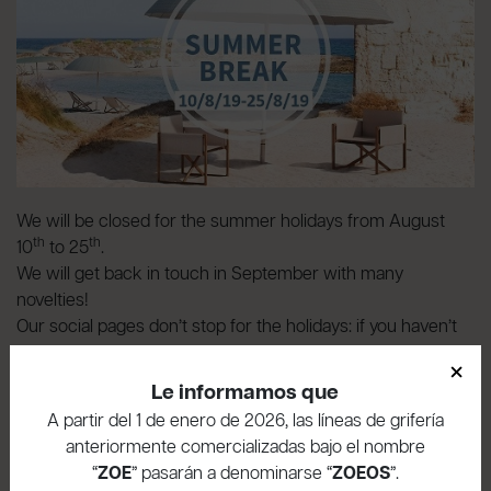
We will be closed for the summer holidays from August
th
th
10
to 25
.
We will get back in touch in September with many
novelties!
Our social pages don’t stop for the holidays: if you haven’t
done it yet, follow our Facebook
×
pages
Geda
and
Radomonte
!
Le informamos que
A partir del 1 de enero de 2026, las líneas de grifería
Artículos relacionados
anteriormente comercializadas bajo el nombre
“
ZOE
” pasarán a denominarse “
ZOEOS
”.