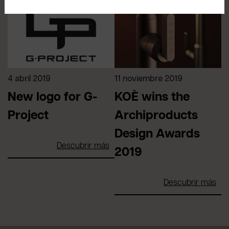
4 abril 2019
11 noviembre 2019
New logo for G-
KOÈ wins the
Project
Archiproducts
Design Awards
Descubrir más
2019
Descubrir más