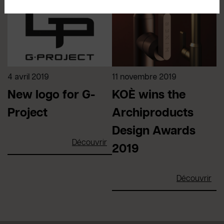
4 avril 2019
11 novembre 2019
New logo for G-
KOÈ wins the
Project
Archiproducts
Design Awards
Découvrir
2019
Découvrir