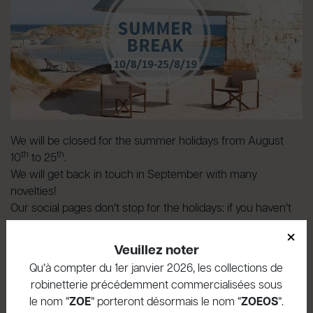
We will be closed for the summer holidays from August
th
th
10
to 25
.
We will get back in touch in September with many
novelties!
Our social pages don’t stop for the holidays: if you haven’t
done it yet, follow our Facebook
×
pages
Geda
and
Radomonte
!
Veuillez noter
Qu’à compter du 1er janvier 2026, les collections de
Articles connexes
robinetterie précédemment commercialisées sous
le nom “
ZOE
” porteront désormais le nom “
ZOEOS
”.