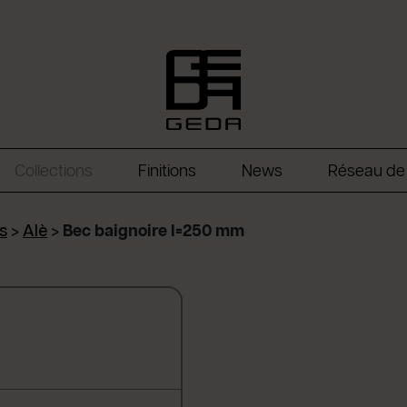
Collections
Finitions
News
Réseau de
s
>
Alè
>
Bec baignoire l=250 mm