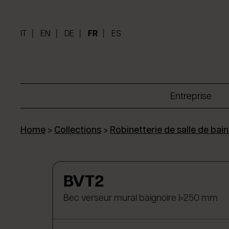
IT
EN
DE
FR
ES
Entreprise
Home
>
Collections
>
Robinetterie de salle de bain
BVT2
Bec verseur mural baignoire l=250 mm