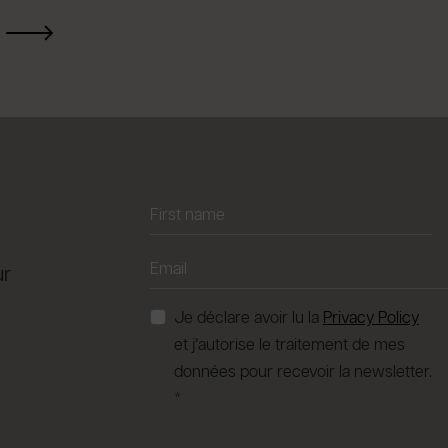
ur
Je déclare avoir lu la
Privacy Policy
et j’autorise le traitement de mes
données pour recevoir la newsletter.
*