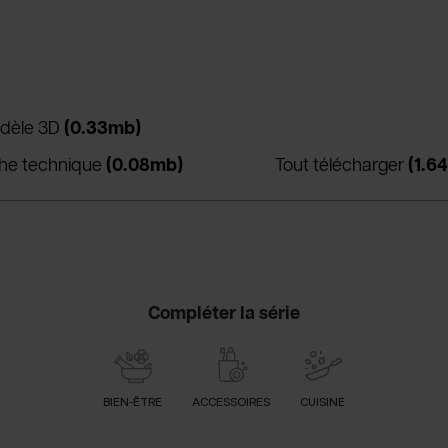
in una nuova scheda)
(apre in una nuova scheda)
dèle 3D
(0.33mb)
a nuova scheda)
(apre in una nuova scheda)
che technique
(0.08mb)
Tout télécharger
(1.6
Compléter la série
BIEN-ÊTRE
ACCESSOIRES
CUISINE