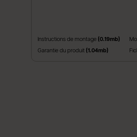
(apre 
Instructions de montage
(0.19mb)
Mo
(apre in un
Garantie du produit
(1.04mb)
Fi