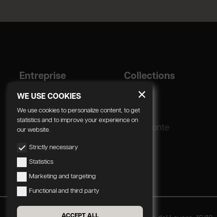
Entreprise
Collections
Designer
Geda
WE USE COOKIES
Corporate
We use cookies to personalize content, to get
statistics and to improve your experience on
Processus de
Radomonte
our website.
production
Strictly necessary
Statistics
Marketing and targeting
Functional and third party
ACCEPT ALL