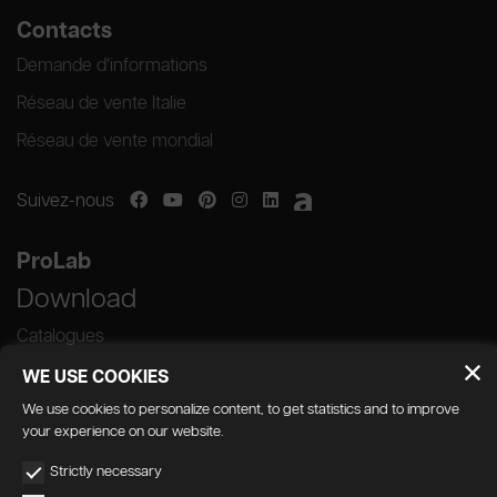
Contacts
Demande d’informations
Réseau de vente Italie
Réseau de vente mondial
Suivez-nous
ProLab
Download
Catalogues
WE USE COOKIES
We use cookies to personalize content, to get statistics and to improve
your experience on our website.
GEDA S.r.l. | Via Maestri del Lavoro, 16/18 -
Strictly necessary
33080 Porcia (PN)