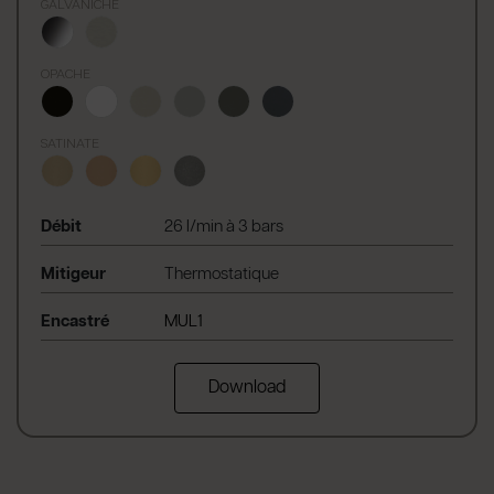
GALVANICHE
OPACHE
SATINATE
Débit
26 l/min à 3 bars
Mitigeur
Thermostatique
Encastré
MUL1
Download