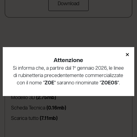
Download
×
Attenzione
Area Download
Si informa che, a partire dal 1º gennaio 2026, le linee
di rubinetteria precedentemente commercializzate
(apre in una nuova scheda
Istruzioni di montaggio
(3.16mb)
con il nome “
ZOE
” saranno rinominate “
ZOEOS
”.
(apre in una nuova scheda)
Garanzia del prodotto
(1.04mb)
(apre in una nuova scheda)
Modello 3D
(2.75mb)
(apre in una nuova scheda)
Scheda Tecnica
(0.16mb)
Scarica tutto
(7.11mb)