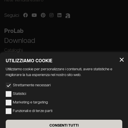
Rete vendita estero
Seguici
ProLab
Download
Cataloghi
UTILIZZIAMO COOKIE
Utilizziamo cookie per personalizzare i contenuti, avere statistiche e
migliorare la tua esperienza nel nostro sito web.
GEDA S.r.l. | Via Maestri del Lavoro, 16/18 -
Strettamente necessari
33080 Porcia (PN)
Statistici
P.IVA 01018780930 | Capitale Sociale €
Marketing e targeting
103.000,00 | R.E.A n 38300 C.C.I.A.A. PN
Funzionali e di terze parti
geda1@legalmail.it
Privacy
|
Accessibilità
CONSENTI TUTTI