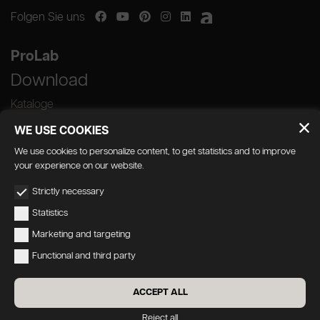
Folgen Sie uns
ProLab
Download
Kataloge
WE USE COOKIES
We use cookies to personalize content, to get statistics and to improve
your experience on our website.
GEDA S.r.l. | Via Maestri del Lavoro, 16/18 -
Strictly necessary
33080 Porcia (PN)
Statistics
P.IVA 01018780930 | Capitale Sociale €
Marketing and targeting
103.000,00 | R.E.A n 38300 C.C.I.A.A. PN
Functional and third party
geda1@legalmail.it
Privacy
|
Barrierefreiheit
ACCEPT ALL
Credits:
Oecus
&
W3design
Reject all