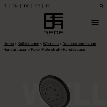
IT
EN
DE
FR
ES
Home
>
Kollektionen
>
Wellness
>
Duschstangen und
Handbrausen
>
Kolor Mehrstrahl-Handbrause