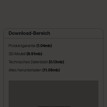
Download-Bereich
(apre in una nuova scheda)
Produktgarantie
(1.04mb)
(apre in una nuova scheda)
3D-Modell
(9.91mb)
(apre in una nuova scheda
Technisches Datenblatt
(0.13mb)
Alles herunterladen
(11.08mb)