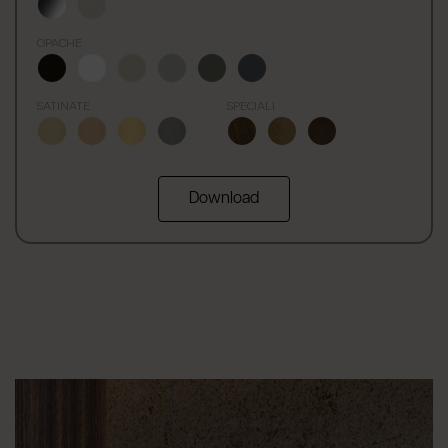
OPACHE
SATINATE
SPECIALI
Download